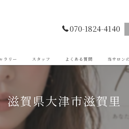
070-1824-4140
ャラリー
スタッフ
よくある質問
当サロン
まつ毛パー
ネイル
滋賀県大津市滋賀里
眉毛
着付け