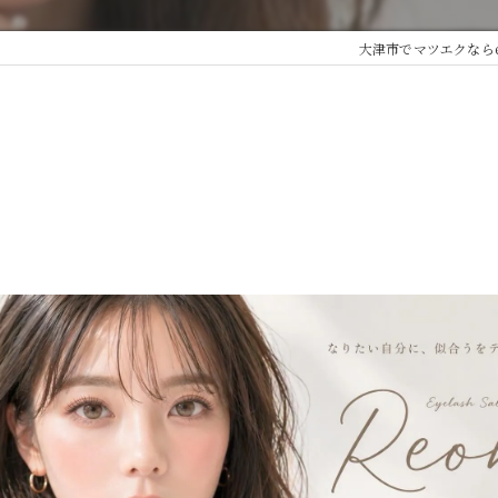
つけ放題
大津市でマツエクならeye l