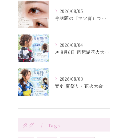
2026/08/05
今話題の『マツ育』で理想の目元へ」
2026/08/04
🎆 8月6日 琵琶湖花火大会 🎆
2026/08/03
👘🎐 夏祭り・花火大会・お出かけに 🎐👘
タグ
Tags