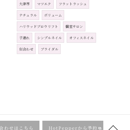
大津市
マツエク
フラットラッシュ
ナチュラル
ボリューム
ハリウッドブロウリフト
個室サロン
子連れ
シンプルネイル
オフィスネイル
似合わせ
ブライダル
合わせはこちら
HotPepperから予約