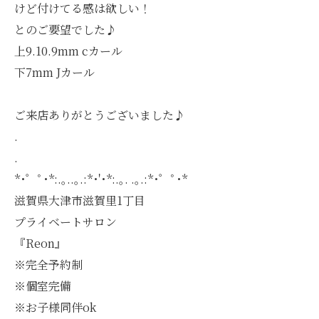
けど付けてる感は欲しい！
とのご要望でした♪
上9.10.9mm cカール
下7mm Jカール
ご来店ありがとうございました♪
.
.
*･゜ﾟ･*:.｡..｡.:*･'･*:.｡. .｡.:*･゜ﾟ･*
滋賀県大津市滋賀里1丁目
プライベートサロン
『Reon』
※完全予約制
※個室完備
※お子様同伴ok