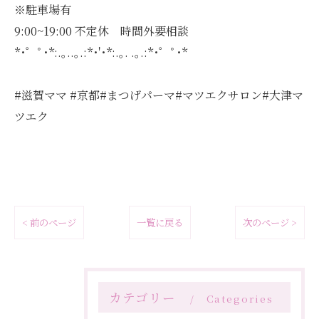
※駐車場有
9:00~19:00 不定休 時間外要相談
*･゜ﾟ･*:.｡..｡.:*･'･*:.｡. .｡.:*･゜ﾟ･*
#滋賀ママ #京都#まつげパーマ#マツエクサロン#大津マ
ツエク
< 前のページ
一覧に戻る
次のページ >
カテゴリー
Categories