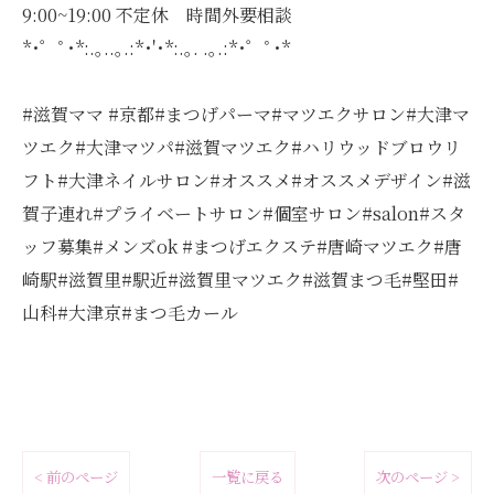
9:00~19:00 不定休 時間外要相談
*･゜ﾟ･*:.｡..｡.:*･'･*:.｡. .｡.:*･゜ﾟ･*
#滋賀ママ #京都#まつげパーマ#マツエクサロン#大津マ
ツエク#大津マツパ#滋賀マツエク#ハリウッドブロウリ
フト#大津ネイルサロン#オススメ#オススメデザイン#滋
賀子連れ#プライベートサロン#個室サロン#salon#スタ
ッフ募集#メンズok #まつげエクステ#唐崎マツエク#唐
崎駅#滋賀里#駅近#滋賀里マツエク#滋賀まつ毛#堅田#
山科#大津京#まつ毛カール
< 前のページ
一覧に戻る
次のページ >