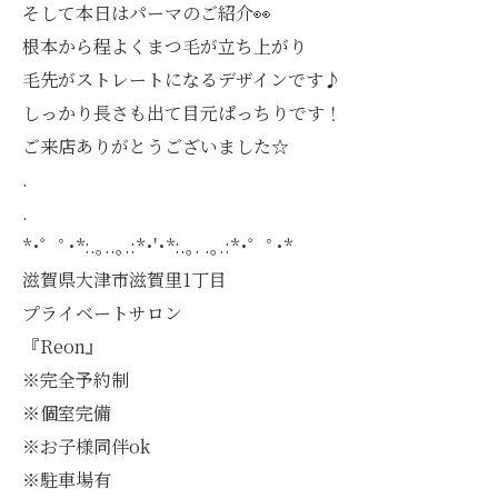
そして本日はパーマのご紹介👀
根本から程よくまつ毛が立ち上がり
毛先がストレートになるデザインです♪
しっかり長さも出て目元ぱっちりです！
ご来店ありがとうございました☆
.
.
*･゜ﾟ･*:.｡..｡.:*･'･*:.｡. .｡.:*･゜ﾟ･*
滋賀県大津市滋賀里1丁目
プライベートサロン
『Reon』
※完全予約制
※個室完備
※お子様同伴ok
※駐車場有