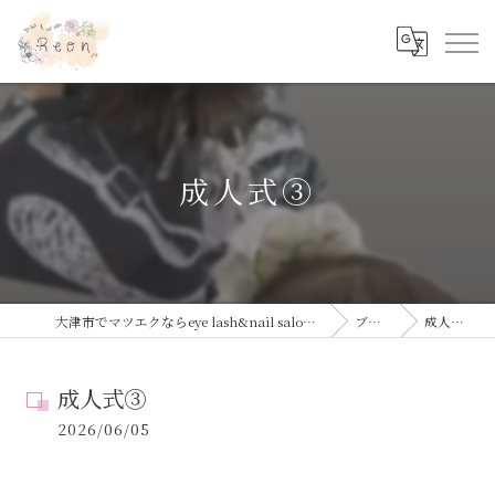
成人式③
大津市でマツエクならeye lash&nail salon Reon
ブログ
成人式③
成人式③
2026/06/05