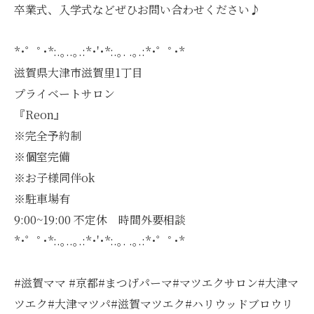
卒業式、入学式などぜひお問い合わせください♪
*･゜ﾟ･*:.｡..｡.:*･'･*:.｡. .｡.:*･゜ﾟ･*
滋賀県大津市滋賀里1丁目
プライベートサロン
『Reon』
※完全予約制
※個室完備
※お子様同伴ok
※駐車場有
9:00~19:00 不定休 時間外要相談
*･゜ﾟ･*:.｡..｡.:*･'･*:.｡. .｡.:*･゜ﾟ･*
#滋賀ママ #京都#まつげパーマ#マツエクサロン#大津マ
ツエク#大津マツパ#滋賀マツエク#ハリウッドブロウリ